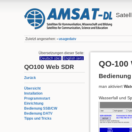
Satell
Zuletzt angesehen:
usagedatv
•
Übersetzungen dieser Seite:
Deutsch (de)
English (en)
QO-100 
QO100 Web SDR
Bedienung
Zurück
man aktiviert
Wate
Übersicht
Installation
Wasserfall und Sp
Programmstart
Einrichtung
Bedienung SSB/CW
Bedienung DATV
Tipps und Tricks