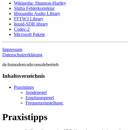
Wikipedia: Shannon-Hartley
Shifra Fehlerkorrektur
libsoundio Audio Library
FFTW3 Library
liquid-SDR library
Codec-2
Microsoft Pakete
Impressum
Datenschutzerklärung
de:hsmodem:sdrconsolebetrieb
Inhaltsverzeichnis
Praxistipps
Sendepegel
Empfangspegel
Frequenzeinstellung:
Praxistipps