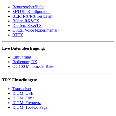
Benutzeroberfläche
SETUP: Konfiguration
BER: RX/RX Testdaten
Bilder: RX&TX
Dateien: RX&TX
Digital Voice (experimental)
RTTY
Live Datenübertragung:
Einführung
Bedienung RX
QO100 Multimedia Bake
TRX Einstellungen:
Transceiver
ICOM: USB
ICOM: Filter
ICOM: Frequenz
ICOM: TX/RX-Pegel