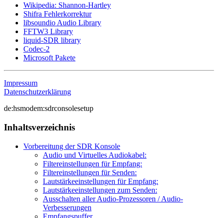
Wikipedia: Shannon-Hartley
Shifra Fehlerkorrektur
libsoundio Audio Library
FFTW3 Library
liquid-SDR library
Codec-2
Microsoft Pakete
Impressum
Datenschutzerklärung
de:hsmodem:sdrconsolesetup
Inhaltsverzeichnis
Vorbereitung der SDR Konsole
Audio und Virtuelles Audiokabel:
Filtereinstellungen für Empfang:
Filtereinstellungen für Senden:
Lautstärkeeinstellungen für Empfang:
Lautstärkeeinstellungen zum Senden:
Ausschalten aller Audio-Prozessoren / Audio-
Verbesserungen
Empfangspuffer