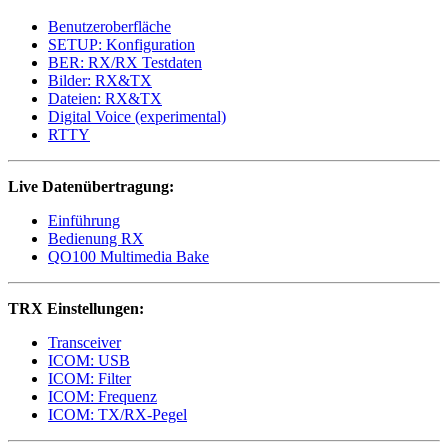
Benutzeroberfläche
SETUP: Konfiguration
BER: RX/RX Testdaten
Bilder: RX&TX
Dateien: RX&TX
Digital Voice (experimental)
RTTY
Live Datenübertragung:
Einführung
Bedienung RX
QO100 Multimedia Bake
TRX Einstellungen:
Transceiver
ICOM: USB
ICOM: Filter
ICOM: Frequenz
ICOM: TX/RX-Pegel