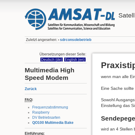
Satell
Zuletzt angesehen:
sdrconsolebetrieb
•
Übersetzungen dieser Seite:
Deutsch (de)
English (en)
Praxisti
Multimedia High
Speed Modem
wenn man alle Ein
Eine Sache sollte
Zurück
Sowohl Ausgangsla
FAQ
:
Einstellung das Si
Frequenzabstimmung
Raspberry
Sendepege
DV Betriebsarten
QO100 Multimedia Bake
wird an 4 Stellen 
Einführung: