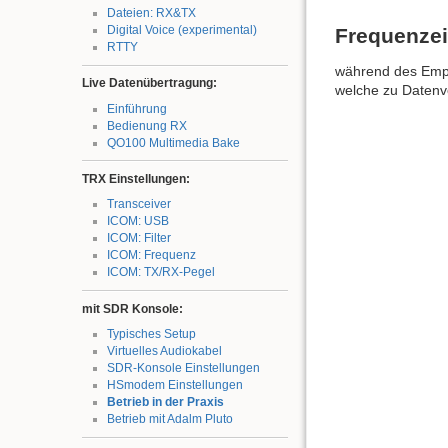
Dateien: RX&TX
Digital Voice (experimental)
Frequenzei
RTTY
während des Empf
Live Datenübertragung:
welche zu Datenve
Einführung
Bedienung RX
QO100 Multimedia Bake
TRX Einstellungen:
Transceiver
ICOM: USB
ICOM: Filter
ICOM: Frequenz
ICOM: TX/RX-Pegel
mit SDR Konsole:
Typisches Setup
Virtuelles Audiokabel
SDR-Konsole Einstellungen
HSmodem Einstellungen
Betrieb in der Praxis
Betrieb mit Adalm Pluto