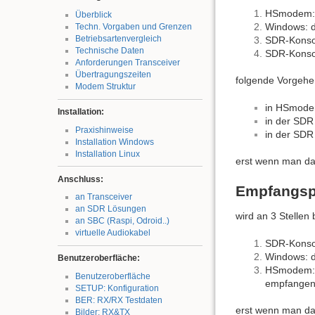
HSmodem: 
Überblick
Windows: d
Techn. Vorgaben und Grenzen
Betriebsartenvergleich
SDR-Konsol
Technische Daten
SDR-Konsol
Anforderungen Transceiver
Übertragungszeiten
folgende Vorgehe
Modem Struktur
in HSmodem
Installation:
in der SDR
Praxishinweise
in der SDR
Installation Windows
Installation Linux
erst wenn man dam
Anschluss:
Empfangsp
an Transceiver
an SDR Lösungen
wird an 3 Stellen 
an SBC (Raspi, Odroid..)
virtuelle Audiokabel
SDR-Konsol
Windows: d
Benutzeroberfläche:
HSmodem: A
Benutzeroberfläche
empfangen 
SETUP: Konfiguration
BER: RX/RX Testdaten
erst wenn man dam
Bilder: RX&TX