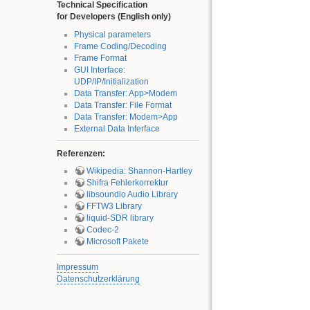
Technical Specification
for Developers (English only)
Physical parameters
Frame Coding/Decoding
Frame Format
GUI Interface:
UDP/IP/Initialization
Data Transfer: App>Modem
Data Transfer: File Format
Data Transfer: Modem>App
External Data Interface
Referenzen:
Wikipedia: Shannon-Hartley
Shifra Fehlerkorrektur
libsoundio Audio Library
FFTW3 Library
liquid-SDR library
Codec-2
Microsoft Pakete
Impressum
Datenschutzerklärung